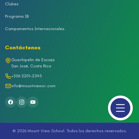
Clubes
Programa IB
Campamentos Internacionales
Contáctenos
Guachipelín de Escazú
San José, Costa Rica
+506 2201-2345
info@mountviewcr.com
© 2026 Mount View School. Todos los derechos reservados.