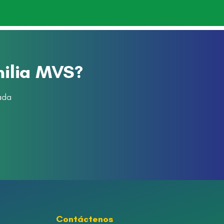
milia MVS?
ada
Contáctenos