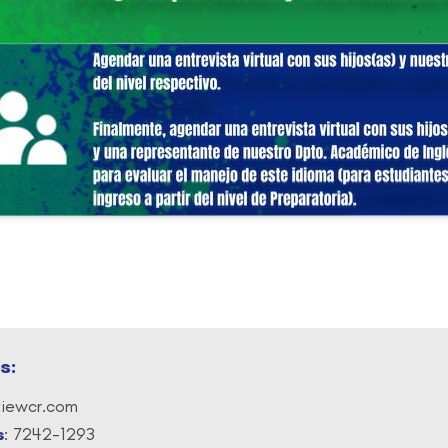
s:
viewcr.com
s
: 7242-1293