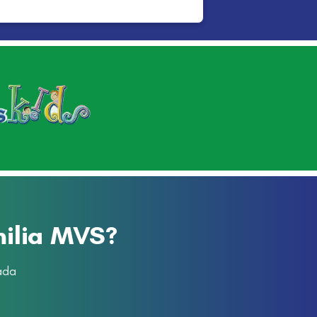
milia MVS?
ada