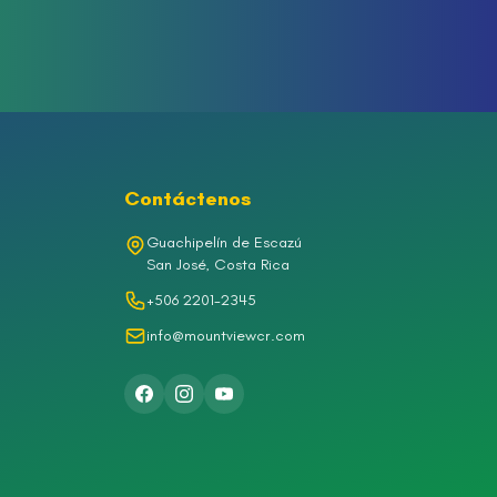
Contáctenos
Guachipelín de Escazú
San José, Costa Rica
+506 2201-2345
info@mountviewcr.com