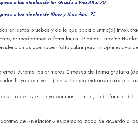
greso a los niveles de 1er Grado a 9no Año:
70
reso a los niveles de 10mo y 11mo Año:
75
ados en estas pruebas y de lo que cada alumno(a) involucr
nto, procederemos a formular un ¨Plan de Tutorías Nivelato
videnciamos que hacen falta cubrir para un óptimo avance
indaremos durante los primeros 2 meses de forma gratuita (
dos haya por nivelar), en un horario extracurricular por l
requiera de este apoyo por más tiempo, cada familia deber
Programa de Nivelación» es personalizado de acuerdo a la