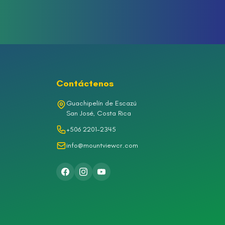
Contáctenos
Guachipelín de Escazú
San José, Costa Rica
+506 2201-2345
info@mountviewcr.com