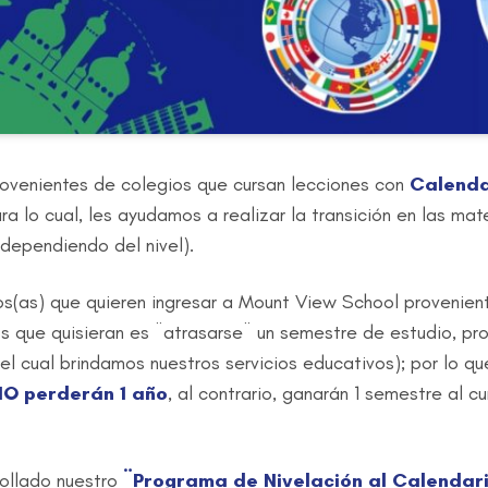
rovenientes de colegios que cursan lecciones con
Calenda
a lo cual, les ayudamos a realizar la transición en las mat
dependiendo del nivel).
s(as) que quieren ingresar a Mount View School provenient
os que quisieran es ¨atrasarse¨ un semestre de estudio, pr
el cual brindamos nuestros servicios educativos); por lo q
NO perderán 1 año
, al contrario, ganarán 1 semestre al 
ollado nuestro
¨Programa de Nivelación al Calendar