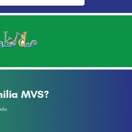
milia MVS?
ada