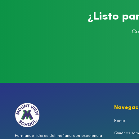
¿Listo pa
Co
Navegac
Home
Quiénes som
Formando líderes del mañana con excelencia