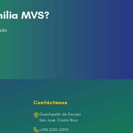
milia MVS?
ada
Contáctenos
Guachipelín de Escazú
San José, Costa Rica
+506 2201-2345