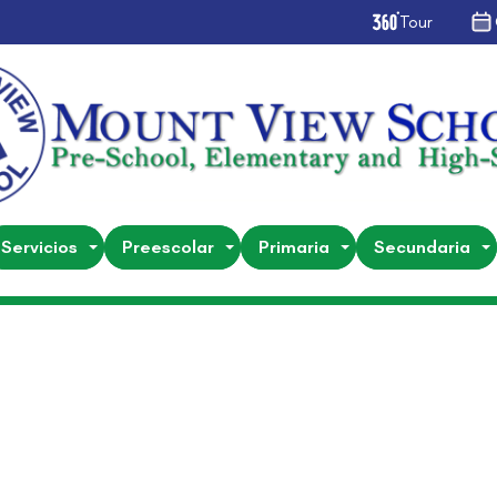
Tour
Servicios
Preescolar
Primaria
Secundaria
General
 de Salida Semana de Exá