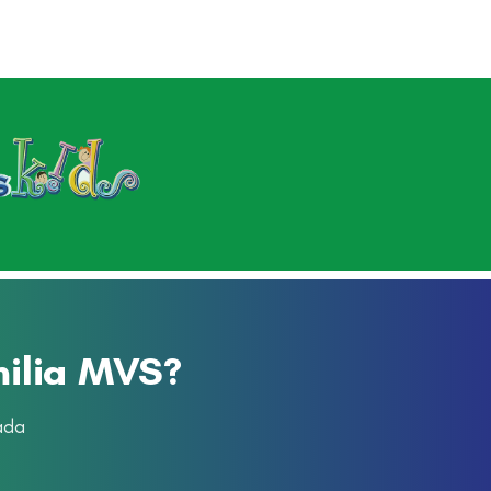
milia MVS?
ada