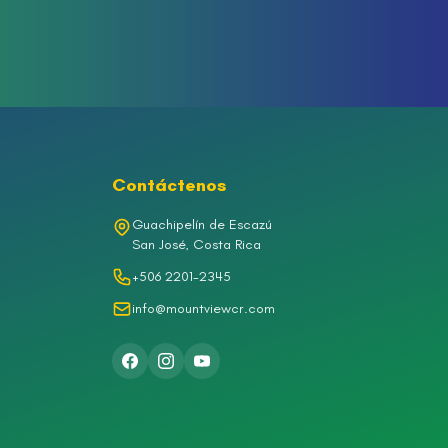
Contáctenos
Guachipelín de Escazú
San José, Costa Rica
+506 2201-2345
info@mountviewcr.com