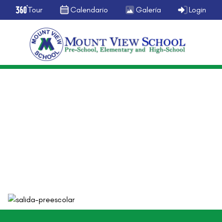
Tour
Calendario
Galería
Login
Preescolar
Salida Viernes 25 de Noviembre
noviembre 18, 2016