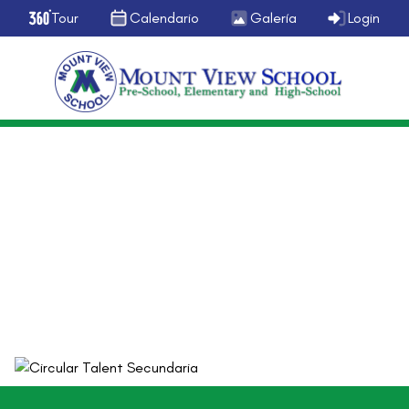
Tour
Calendario
Galería
Login
Secundaria
Talent Show 2016 Secundaria
agosto 23, 2016